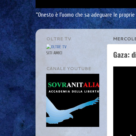
“Onesto è l’uomo che sa adeguare le proprie i
OLTRE TV
MERCOLE
Gaza: d
SITI AMICI
CANALE YOUTUBE