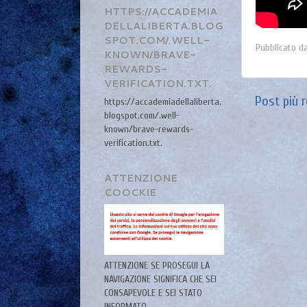
HTTPS://ACCADEMIA
DELLALIBERTA.BLOG
SPOT.COM/.WELL-
Pubblicato d
KNOWN/BRAVE-
REWARDS-
VERIFICATION.TXT.
Post più 
https://accademiadellaliberta.
blogspot.com/.well-
known/brave-rewards-
verification.txt.
ATTENZIONE
COOCKIE
ATTENZIONE SE PROSEGUI LA
NAVIGAZIONE SIGNIFICA CHE SEI
CONSAPEVOLE E SEI STATO
INFORMATO