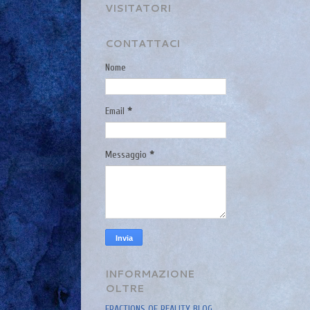
VISITATORI
CONTATTACI
Nome
Email
*
Messaggio
*
INFORMAZIONE
OLTRE
FRACTIONS OF REALITY BLOG