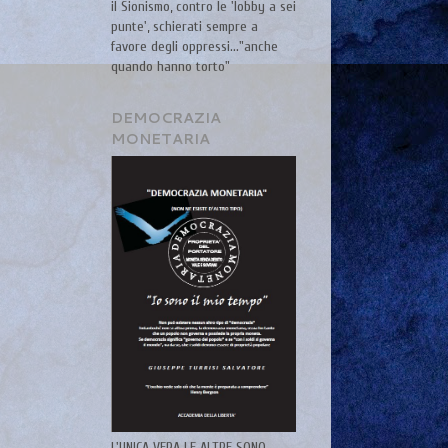
il Sionismo, contro le 'lobby a sei
punte', schierati sempre a
favore degli oppressi..."anche
quando hanno torto"
DEMOCRAZIA
MONETARIA
L'UNICA VERA LE ALTRE SONO