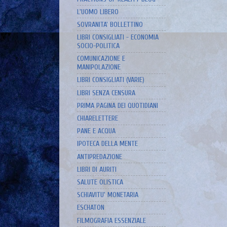
L'UOMO LIBERO
SOVRANITA' BOLLETTINO
LIBRI CONSIGLIATI - ECONOMIA
SOCIO-POLITICA
COMUNICAZIONE E
MANIPOLAZIONE
LIBRI CONSIGLIATI (VARIE)
LIBRI SENZA CENSURA
PRIMA PAGINA DEI QUOTIDIANI
CHIARELETTERE
PANE E ACQUA
IPOTECA DELLA MENTE
ANTIPREDAZIONE
LIBRI DI AURITI
SALUTE OLISTICA
SCHIAVITU' MONETARIA
ESCHATON
FILMOGRAFIA ESSENZIALE